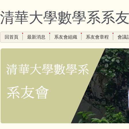
跳
到
清華大學數學系系
主
要
內
回首頁
最新消息
系友會組織
系友會章程
會議
容
區