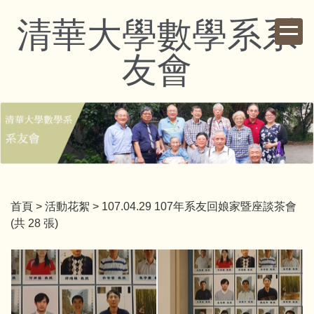
跳
清華大學數學系系
到
主
友會
要
內
容
區
首頁
>
活動花絮
>
107.04.29 107年系友回娘家暨座談茶會
(共 28 張)