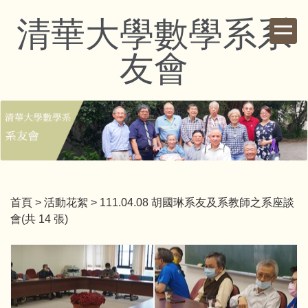
跳
清華大學數學系系
到
主
友會
要
內
容
區
首頁
>
活動花絮
>
111.04.08 胡國琳系友及系教師之系座談
會(共 14 張)