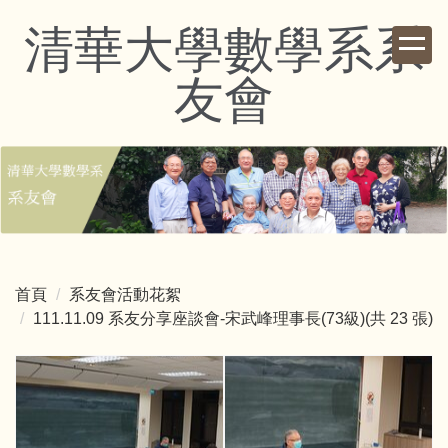
跳
清華大學數學系系
到
主
友會
要
內
容
區
首頁
系友會活動花絮
111.11.09 系友分享座談會-宋武峰理事長(73級)(共 23 張)