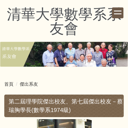
跳
清華大學數學系系
到
主
友會
要
內
容
區
首頁
傑出系友
第二屆理學院傑出校友、第七屆傑出校友－蔡
瑞胸學長(數學系1974級)