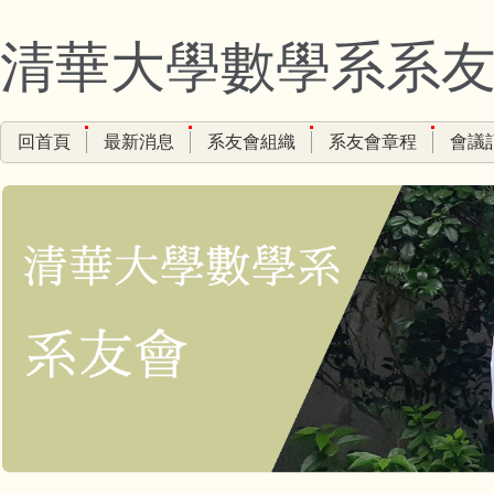
跳
到
清華大學數學系系
主
要
內
回首頁
最新消息
系友會組織
系友會章程
會議
容
區