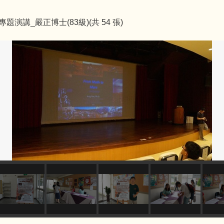
友專題演講_嚴正博士(83級)(共 54 張)